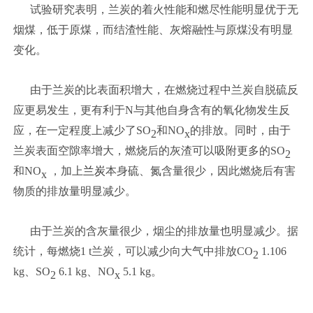
试验研究表明，兰炭的着火性能和燃尽性能明显优于无
烟煤，低于原煤，而结渣性能、灰熔融性与原煤没有明显
变化。
由于兰炭的比表面积增大，在燃烧过程中兰炭自脱硫反
应更易发生，更有利于N与其他自身含有的氧化物发生反
应，在一定程度上减少了SO
和NO
的排放。同时，由于
2
x
兰炭表面空隙率增大，燃烧后的灰渣可以吸附更多的SO
2
和NO
，加上
兰炭
本身硫、氮含量很少，因此燃烧后有害
x
物质的排放量明显减少。
由于兰炭的含灰量很少，烟尘的排放量也明显减少。据
统计，每燃烧1 t兰炭，可以减少向大气中排放CO
1.106
2
kg、SO
6.1 kg、NO
5.1 kg。
2
x